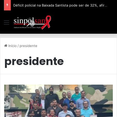
Déficit policial na Baixada Santista pode ser de 32%, afirma Sinpolsan
Início
/
presidente
presidente