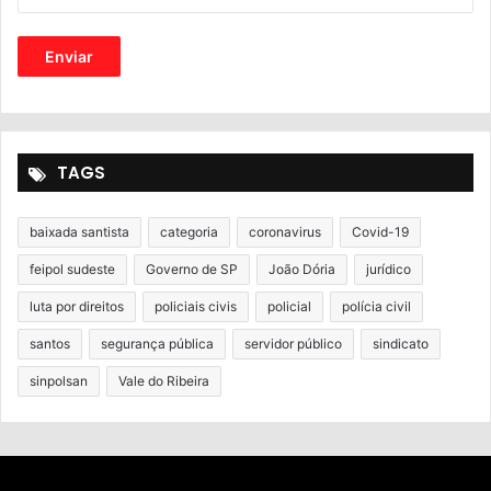
TAGS
baixada santista
categoria
coronavirus
Covid-19
feipol sudeste
Governo de SP
João Dória
jurídico
luta por direitos
policiais civis
policial
polícia civil
santos
segurança pública
servidor público
sindicato
sinpolsan
Vale do Ribeira