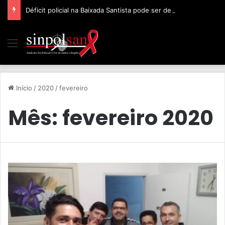
Déficit policial na Baixada Santista pode ser de 32%, afirma Sinpolsan
Início
/
2020
/
fevereiro
Mês:
fevereiro 2020