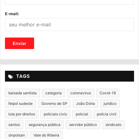
E-mail:
TAGS
baixada santista
categoria
coronavirus
Covid-19
feipol sudeste
Governo de SP
João Dória
jurídico
luta por direitos
policiais civis
policial
polícia civil
santos
segurança pública
servidor público
sindicato
sinpolsan
Vale do Ribeira