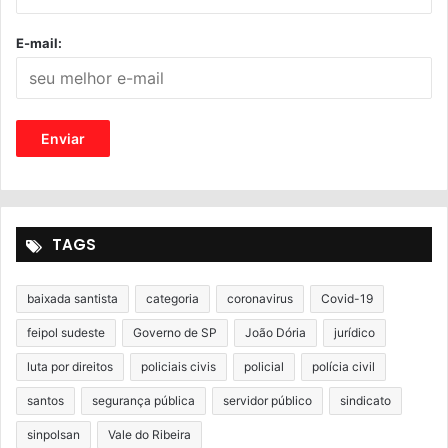
E-mail:
TAGS
baixada santista
categoria
coronavirus
Covid-19
feipol sudeste
Governo de SP
João Dória
jurídico
luta por direitos
policiais civis
policial
polícia civil
santos
segurança pública
servidor público
sindicato
sinpolsan
Vale do Ribeira