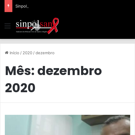
Sinpolsan segue na luta para assegurar direito da categoria
Início
/
2020
/
dezembro
Mês:
dezembro
2020