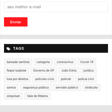
TAGS
baixada santista
categoria
coronavirus
Covid-19
feipol sudeste
Governo de SP
João Dória
jurídico
luta por direitos
policiais civis
policial
polícia civil
santos
segurança pública
servidor público
sindicato
sinpolsan
Vale do Ribeira