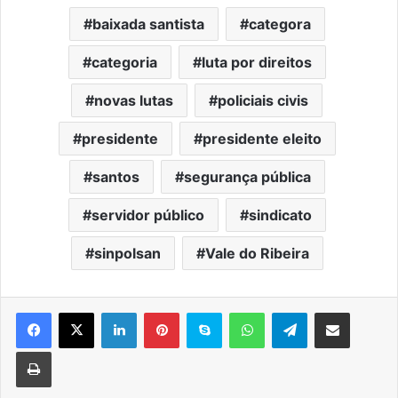
baixada santista
categora
categoria
luta por direitos
novas lutas
policiais civis
presidente
presidente eleito
santos
segurança pública
servidor público
sindicato
sinpolsan
Vale do Ribeira