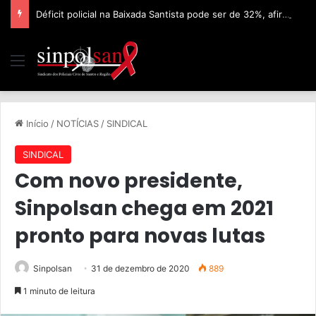
Déficit policial na Baixada Santista pode ser de 32%, afirma Sinpolsan
Início
/
NOTÍCIAS
/
SINDICAL
SINDICAL
Com novo presidente,
Sinpolsan chega em 2021
pronto para novas lutas
Sinpolsan
31 de dezembro de 2020
889
1 minuto de leitura