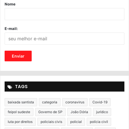
Nome
E-mail:
TAGS
baixada santista
categoria
coronavirus
Covid-19
feipol sudeste
Governo de SP
João Dória
jurídico
luta por direitos
policiais civis
policial
polícia civil