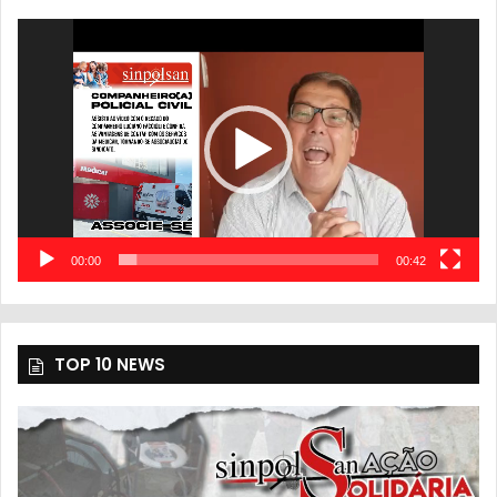
Tocador
de
vídeo
00:00
00:42
TOP 10 NEWS