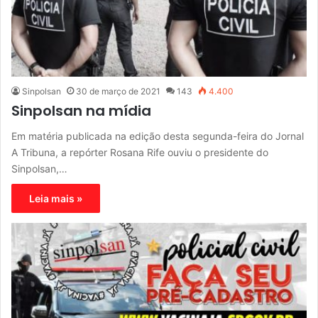
Sinpolsan
30 de março de 2021
143
4.400
Sinpolsan na mídia
Em matéria publicada na edição desta segunda-feira do Jornal
A Tribuna, a repórter Rosana Rife ouviu o presidente do
Sinpolsan,…
Leia mais »