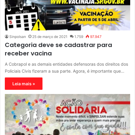
Sinpolsan
25 de março de 2021
1.759
97.947
Categoria deve se cadastrar para
receber vacina
A Cobrapol e as demais entidades defensoras dos direitos dos
Policiais Civis fizeram a sua parte. Agora, é importante que…
Leia mais »