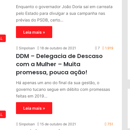
Enquanto o governador João Doria sai em carreata
pelo Estado para divulgar a sua campanha nas
prévias do PSDB, certo…
Leia mais »
AL
Sinpolsan
18 de outubro de 2021
7
1.919
DDM – Delegacia de Descaso
com a Mulher – Muita
promessa, pouca ação!
Há apenas um ano do final da sua gestão, o
governo tucano segue em débito com promessas
feitas em 2019…
Leia mais »
AL
Sinpolsan
15 de outubro de 2021
751