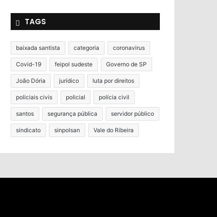
TAGS
baixada santista
categoria
coronavirus
Covid-19
feipol sudeste
Governo de SP
João Dória
jurídico
luta por direitos
policiais civis
policial
polícia civil
santos
segurança pública
servidor público
sindicato
sinpolsan
Vale do Ribeira