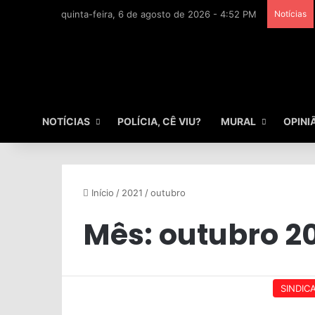
quinta-feira, 6 de agosto de 2026 - 4:52 PM
Notícias
NOTÍCIAS
POLÍCIA, CÊ VIU?
MURAL
OPINI
Início
/
2021
/
outubro
Mês:
outubro 2
SINDIC