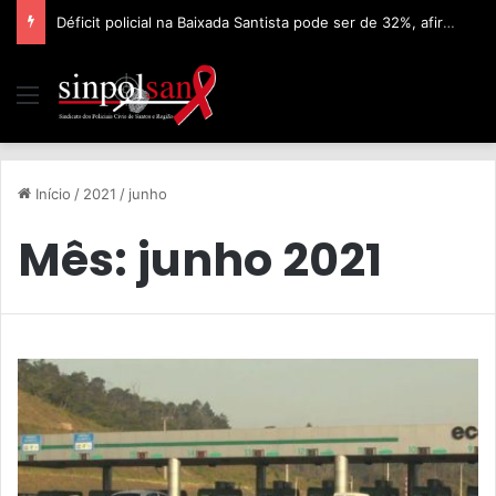
Déficit policial na Baixada Santista pode ser de 32%, afirma Sinpolsan
Início
/
2021
/
junho
Mês:
junho 2021