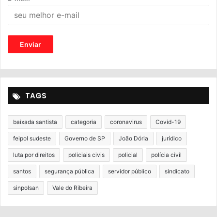
TAGS
baixada santista
categoria
coronavirus
Covid-19
feipol sudeste
Governo de SP
João Dória
jurídico
luta por direitos
policiais civis
policial
polícia civil
santos
segurança pública
servidor público
sindicato
sinpolsan
Vale do Ribeira