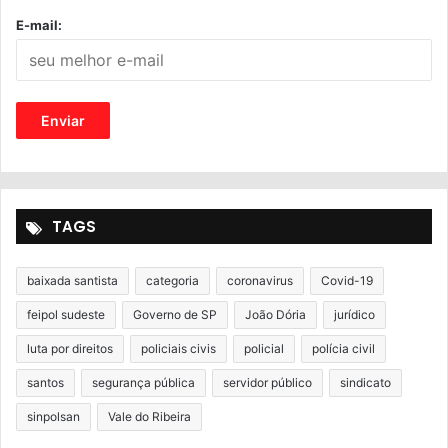
E-mail:
TAGS
baixada santista
categoria
coronavirus
Covid-19
feipol sudeste
Governo de SP
João Dória
jurídico
luta por direitos
policiais civis
policial
polícia civil
santos
segurança pública
servidor público
sindicato
sinpolsan
Vale do Ribeira