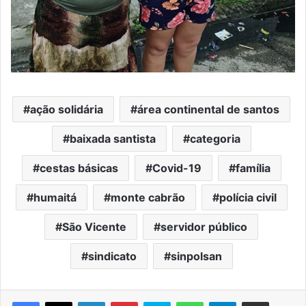
ação solidária
área continental de santos
baixada santista
categoria
cestas básicas
Covid-19
família
humaitá
monte cabrão
polícia civil
São Vicente
servidor público
sindicato
sinpolsan