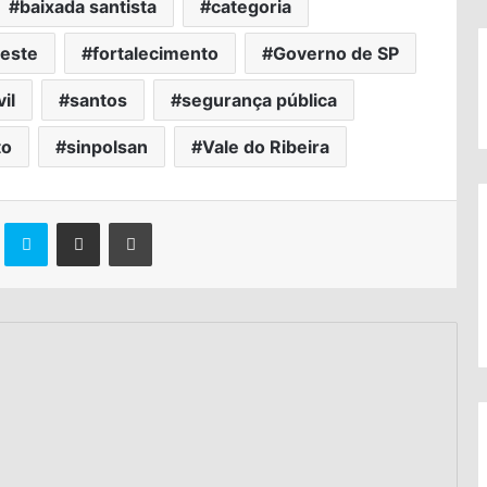
baixada santista
categoria
deste
fortalecimento
Governo de SP
vil
santos
segurança pública
to
sinpolsan
Vale do Ribeira