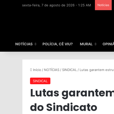
sexta-feira, 7 de agosto de 2026 - 1:25 AM
Notícias
NOTÍCIAS
POLÍCIA, CÊ VIU?
MURAL
OPINI
Início
/
NOTÍCIAS
/
SINDICAL
/
Lutas garantem estrut
SINDICAL
Lutas garantem
do Sindicato