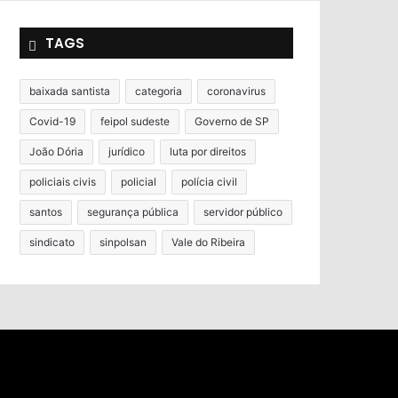
TAGS
baixada santista
categoria
coronavirus
Covid-19
feipol sudeste
Governo de SP
João Dória
jurídico
luta por direitos
policiais civis
policial
polícia civil
santos
segurança pública
servidor público
sindicato
sinpolsan
Vale do Ribeira