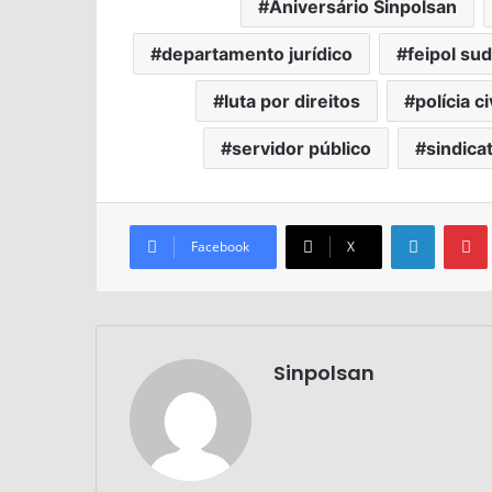
Aniversário Sinpolsan
departamento jurídico
feipol su
luta por direitos
polícia ci
servidor público
sindica
Facebook
X
Sinpolsan