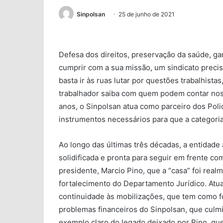
Sinpolsan
25 de junho de 2021
Defesa dos direitos, preservação da saúde, gar
cumprir com a sua missão, um sindicato precis
basta ir às ruas lutar por questões trabalhista
trabalhador saiba com quem podem contar nos 
anos, o Sinpolsan atua como parceiro dos Polic
instrumentos necessários para que a categori
Ao longo das últimas três décadas, a entidad
solidificada e pronta para seguir em frente com
presidente, Marcio Pino, que a “casa” foi rea
fortalecimento do Departamento Jurídico. Atua
continuidade às mobilizações, que tem como f
problemas financeiros do Sinpolsan, que culm
exemplo claro do legado deixado por Pino, que