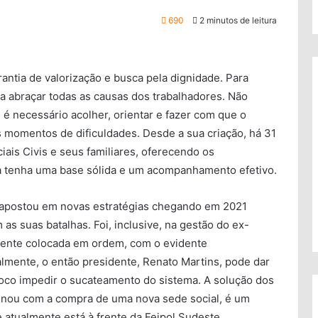
690
2 minutos de leitura
antia de valorização e busca pela dignidade. Para
a abraçar todas as causas dos trabalhadores. Não
s, é necessário acolher, orientar e fazer com que o
momentos de dificuldades. Desde a sua criação, há 31
iais Civis e seus familiares, oferecendo os
a tenha uma base sólida e um acompanhamento efetivo.
e apostou em novas estratégias chegando em 2021
 as suas batalhas. Foi, inclusive, na gestão do ex-
lmente colocada em ordem, com o evidente
lmente, o então presidente, Renato Martins, pode dar
oco impedir o sucateamento do sistema. A solução dos
inou com a compra de uma nova sede social, é um
 atualmente está à frente da Feipol Sudeste.