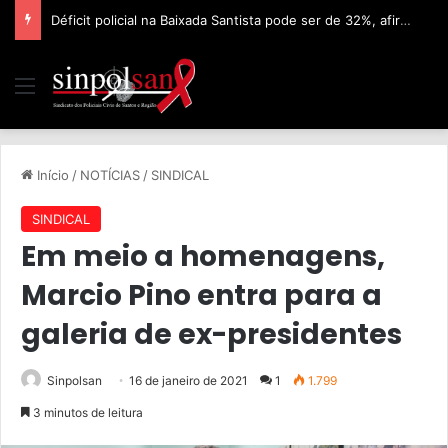
Déficit policial na Baixada Santista pode ser de 32%, afirma Sinpolsan
Início
/
NOTÍCIAS
/
SINDICAL
SINDICAL
Em meio a homenagens,
Marcio Pino entra para a
galeria de ex-presidentes
Sinpolsan
16 de janeiro de 2021
1
1.799
3 minutos de leitura