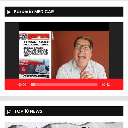
Parceria MEDICAR
Tocador
de
vídeo
00:00
00:42
TOP 10 NEWS