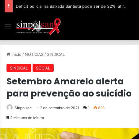
Déficit policial na Baixada Santista pode ser de 32%, afirma Sinpolsan
Início
/
NOTÍCIAS
/
SINDICAL
SINDICAL
SOCIAL
Setembro Amarelo alerta
para prevenção ao suicídio
Sinpolsan
2 de setembro de 2021
1
828
2 minutos de leitura