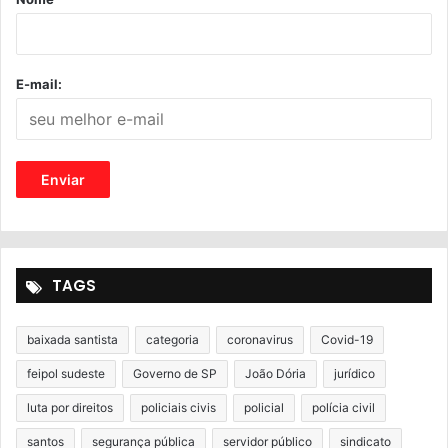
E-mail:
TAGS
baixada santista
categoria
coronavirus
Covid-19
feipol sudeste
Governo de SP
João Dória
jurídico
luta por direitos
policiais civis
policial
polícia civil
santos
segurança pública
servidor público
sindicato