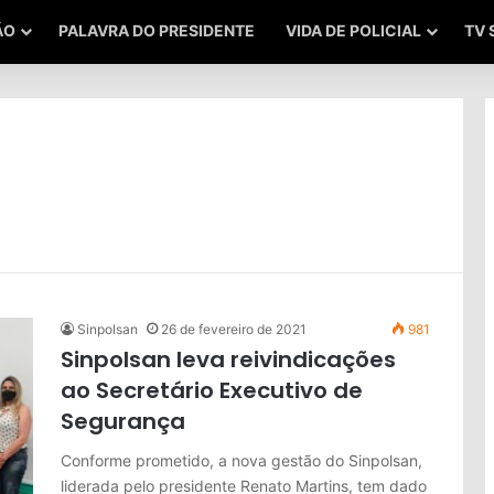
ÃO
PALAVRA DO PRESIDENTE
VIDA DE POLICIAL
TV 
Sinpolsan
26 de fevereiro de 2021
981
Sinpolsan leva reivindicações
ao Secretário Executivo de
Segurança
Conforme prometido, a nova gestão do Sinpolsan,
liderada pelo presidente Renato Martins, tem dado