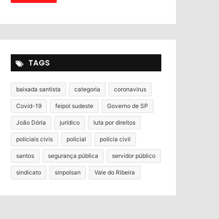
TAGS
baixada santista
categoria
coronavirus
Covid-19
feipol sudeste
Governo de SP
João Dória
jurídico
luta por direitos
policiais civis
policial
polícia civil
santos
segurança pública
servidor público
sindicato
sinpolsan
Vale do Ribeira