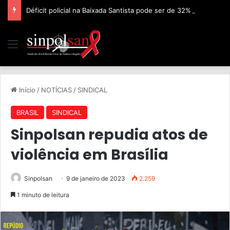
Déficit policial na Baixada Santista pode ser de 32%, afirma Sinpolsan
Início
/
NOTÍCIAS
/
SINDICAL
BRASIL
SINDICAL
Sinpolsan repudia atos de
violência em Brasília
Sinpolsan
9 de janeiro de 2023
2.259
1 minuto de leitura