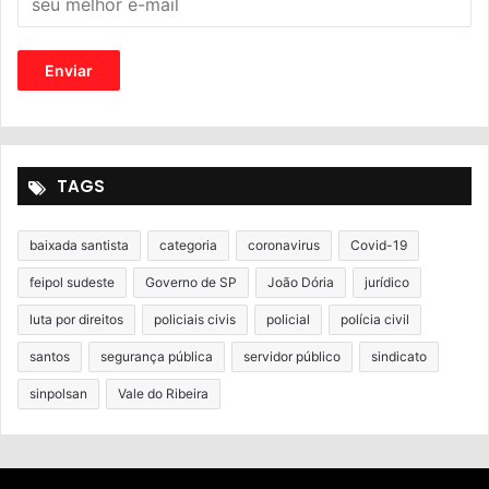
TAGS
baixada santista
categoria
coronavirus
Covid-19
feipol sudeste
Governo de SP
João Dória
jurídico
luta por direitos
policiais civis
policial
polícia civil
santos
segurança pública
servidor público
sindicato
sinpolsan
Vale do Ribeira