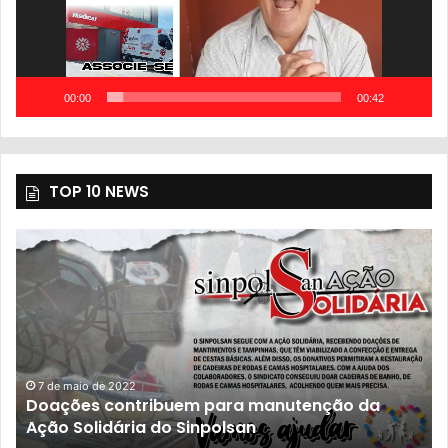
00:00
00:42
TOP 10 NEWS
 maio de 2022
ções contribuem para manutenção da
23 de nov
 Solidária do Sinpolsan
Populaç