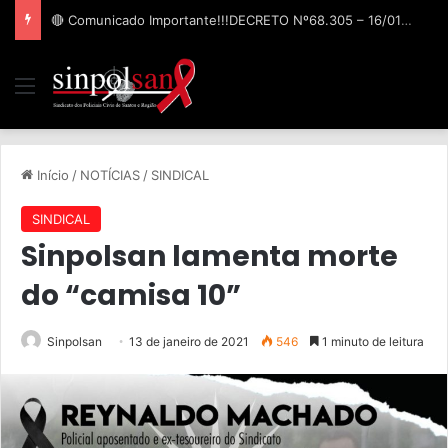
Lei Orgânica Nacional das Polícias Civis causa frustração
Início
/
NOTÍCIAS
/
SINDICAL
SINDICAL
Sinpolsan lamenta morte
do “camisa 10”
Sinpolsan
13 de janeiro de 2021
546
1 minuto de leitura