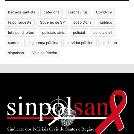
baixada santista
categoria
coronavirus
Covid-19
feipol sudeste
Governo de SP
João Dória
jurídico
luta por direitos
policiais civis
policial
polícia civil
santos
segurança pública
servidor público
sindicato
sinpolsan
Vale do Ribeira