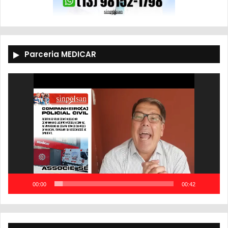
Parceria MEDICAR
Tocador
de
vídeo
00:00
00:42