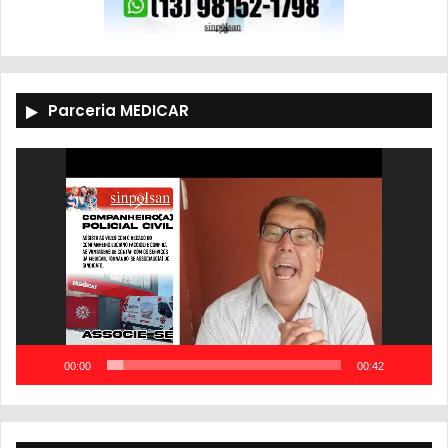
Parceria MEDICAR
Tocador
de
vídeo
00:00
00:42