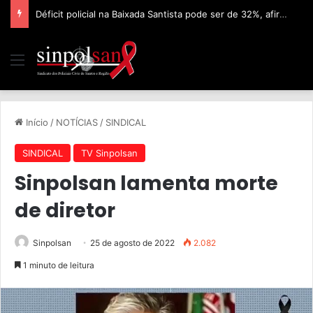
Déficit policial na Baixada Santista pode ser de 32%, afirma Sinpolsan
Início
/
NOTÍCIAS
/
SINDICAL
SINDICAL
TV Sinpolsan
Sinpolsan lamenta morte
de diretor
Sinpolsan
25 de agosto de 2022
2.082
1 minuto de leitura