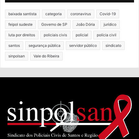
baixada santista
categoria
coronavirus
Covid-19
feipol sudeste
Governo de SP
João Dória
jurídico
luta por direitos
policiais civis
policial
polícia civil
santos
segurança pública
servidor público
sindicato
sinpolsan
Vale do Ribeira