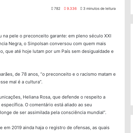
782
9.336
3 minutos de leitura
u na pele o preconceito garante: em pleno século XXI
iência Negra, o Sinpolsan conversou com quem mais
mo, que até hoje lutam por um País sem desigualdade e
arães, de 78 anos, “o preconceito e o racismo matam e
se mal é a cultura”.
unicações, Heliana Rosa, que defende o respeito a
 específica. O comentário está aliado ao seu
onge de ser assimilada pela consciência mundial”.
ue em 2019 ainda haja o registro de ofensas, as quais