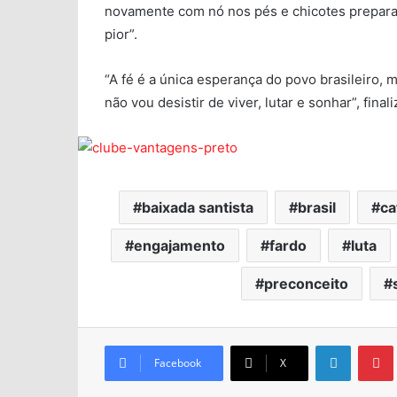
novamente com nó nos pés e chicotes preparad
pior”.
“A fé é a única esperança do povo brasileiro, 
não vou desistir de viver, lutar e sonhar”, final
baixada santista
brasil
ca
engajamento
fardo
luta
preconceito
Facebook
X