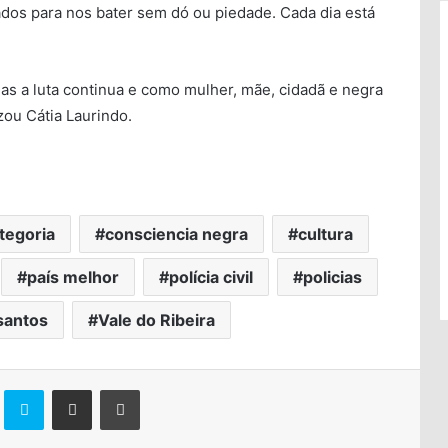
os para nos bater sem dó ou piedade. Cada dia está
mas a luta continua e como mulher, mãe, cidadã e negra
izou Cátia Laurindo.
tegoria
consciencia negra
cultura
país melhor
polícia civil
policias
santos
Vale do Ribeira