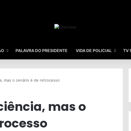
ÃO
PALAVRA DO PRESIDENTE
VIDA DE POLICIAL
TV 
a, mas o cenário é de retrocesso
ciência, mas o
trocesso