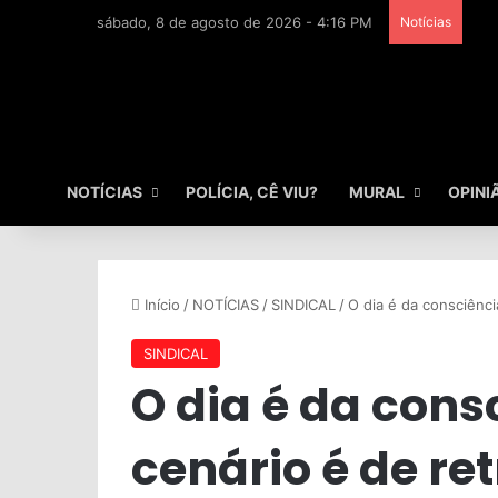
sábado, 8 de agosto de 2026 - 4:16 PM
Notícias
NOTÍCIAS
POLÍCIA, CÊ VIU?
MURAL
OPINI
Início
/
NOTÍCIAS
/
SINDICAL
/
O dia é da consciênci
SINDICAL
O dia é da cons
cenário é de re