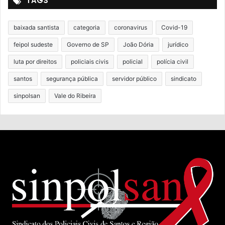
TAGS
baixada santista
categoria
coronavirus
Covid-19
feipol sudeste
Governo de SP
João Dória
jurídico
luta por direitos
policiais civis
policial
polícia civil
santos
segurança pública
servidor público
sindicato
sinpolsan
Vale do Ribeira