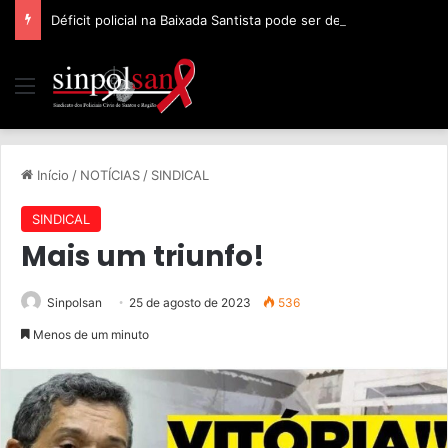
Déficit policial na Baixada Santista pode ser de 32%, afirma Sinpolsan
Início
/
NOTÍCIAS
/
SINDICAL
SINDICAL
Mais um triunfo!
Sinpolsan
25 de agosto de 2023
536
Menos de um minuto