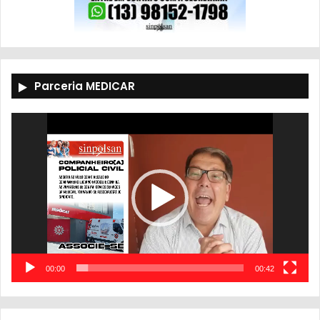
Parceria MEDICAR
Tocador
de
vídeo
00:00
00:42