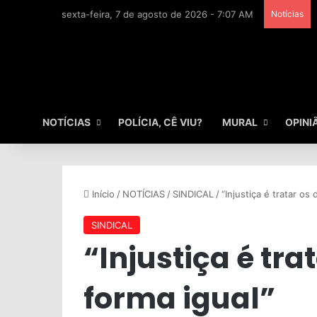
sexta-feira, 7 de agosto de 2026 - 7:07 AM
Notícias
NOTÍCIAS
POLÍCIA, CÊ VIU?
MURAL
OPINI
Início
/
NOTÍCIAS
/
SINDICAL
/
“Injustiça é tratar os
SINDICAL
“Injustiça é tra
forma igual”