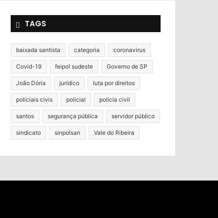
TAGS
baixada santista
categoria
coronavirus
Covid-19
feipol sudeste
Governo de SP
João Dória
jurídico
luta por direitos
policiais civis
policial
polícia civil
santos
segurança pública
servidor público
sindicato
sinpolsan
Vale do Ribeira