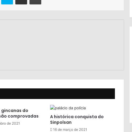
 gincanas do
 são comprovadas
A histórica conquista do
Sinpolsan
bro de 2021
16 de março de 2021