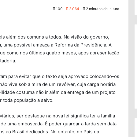
109
2.064
2 minutos de leitura
ciais além dos comuns a todos. Na visão do governo,
a, uma possível ameaça a Reforma da Previdência. A
ue como nos últimos quatro meses, após apresentação
tadoria.
tam para evitar que o texto seja aprovado colocando-os
o vive sob a mira de um revólver, cuja carga horária
bilidade costuma não ir além da entrega de um projeto
r toda população a salvo.
iários, ser destaque na nova lei significa ter a família
a de uma emboscada. É poder guardar a farda sem data
os ao Brasil dedicados. No entanto, no País da