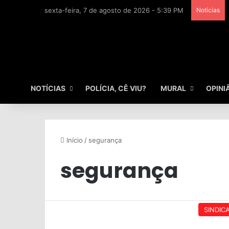
sexta-feira, 7 de agosto de 2026 - 5:39 PM
Notícias
NOTÍCIAS
POLÍCIA, CÊ VIU?
MURAL
OPINI
Início
/
segurança
segurança
SINDIC