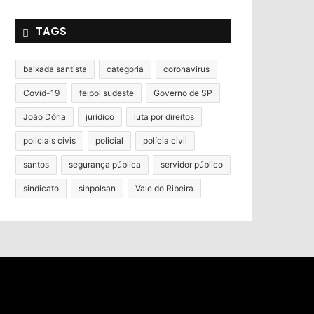
TAGS
baixada santista
categoria
coronavirus
Covid-19
feipol sudeste
Governo de SP
João Dória
jurídico
luta por direitos
policiais civis
policial
polícia civil
santos
segurança pública
servidor público
sindicato
sinpolsan
Vale do Ribeira