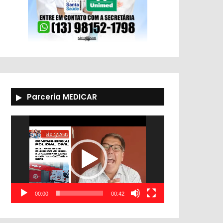
Parceria MEDICAR
Tocador
de
vídeo
00:00
00:42