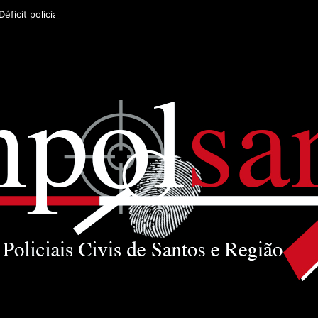
Déficit policial na Baixada Santista pode ser de 32%, afirma Sinpolsan