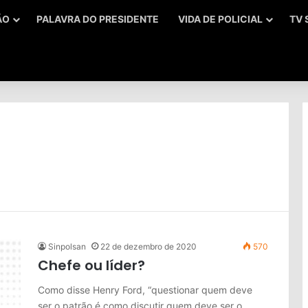
ÃO
PALAVRA DO PRESIDENTE
VIDA DE POLICIAL
TV 
Sinpolsan
22 de dezembro de 2020
570
Chefe ou líder?
Como disse Henry Ford, “questionar quem deve
ser o patrão é como discutir quem deve ser o