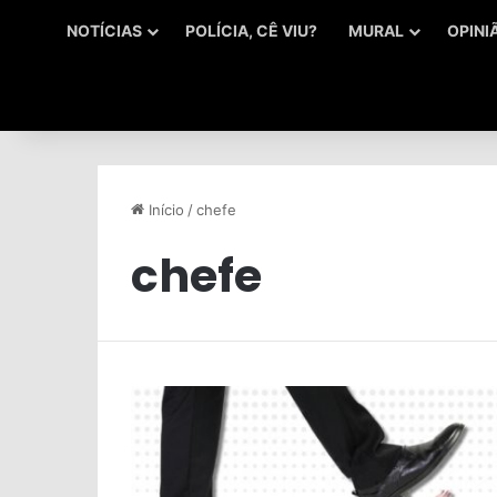
NOTÍCIAS
POLÍCIA, CÊ VIU?
MURAL
OPINI
Início
/
chefe
chefe