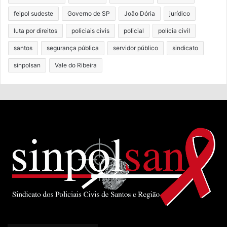
feipol sudeste
Governo de SP
João Dória
jurídico
luta por direitos
policiais civis
policial
polícia civil
santos
segurança pública
servidor público
sindicato
sinpolsan
Vale do Ribeira