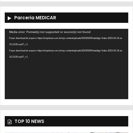
Parceria MEDICAR
Tocador
Media error: Format(s) not supported or source(s) not found
de
Fazer download do arquivo: https://sinpolsan.com.br/wp-content/uploads/2023/03/WhatsApp-Video-2023-03-16-at-
vídeo
15.13.00.mp4?_=1
Fazer download do arquivo: https://sinpolsan.com.br/wp-content/uploads/2023/03/WhatsApp-Video-2023-03-16-at-
15.13.00.mp4?_=1
TOP 10 NEWS