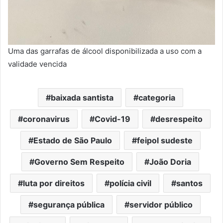
Uma das garrafas de álcool disponibilizada a uso com a
validade vencida
baixada santista
categoria
coronavirus
Covid-19
desrespeito
Estado de São Paulo
feipol sudeste
Governo Sem Respeito
João Doria
luta por direitos
polícia civil
santos
segurança pública
servidor público