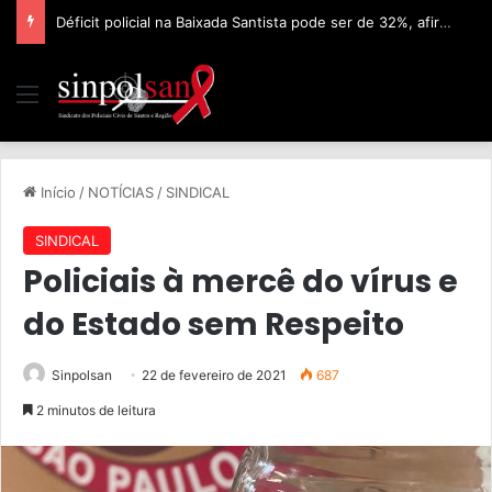
Déficit policial na Baixada Santista pode ser de 32%, afirma Sinpolsan
Início
/
NOTÍCIAS
/
SINDICAL
SINDICAL
Policiais à mercê do vírus e
do Estado sem Respeito
Sinpolsan
22 de fevereiro de 2021
687
2 minutos de leitura