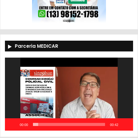
Parceria MEDICAR
Tocador
de
vídeo
00:00
00:42