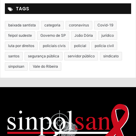
TAGS
baixada santista
categoria
coronavirus
Covid-19
feipol sudeste
Governo de SP
João Dória
jurídico
luta por direitos
policiais civis
policial
polícia civil
santos
segurança pública
servidor público
sindicato
sinpolsan
Vale do Ribeira