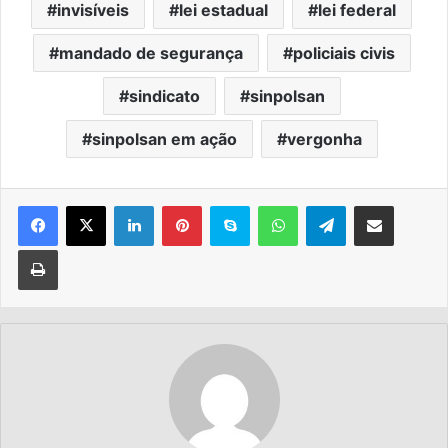
invisíveis
lei estadual
lei federal
mandado de segurança
policiais civis
sindicato
sinpolsan
sinpolsan em ação
vergonha