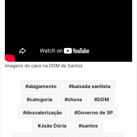
Imagens do caos na DDM de Santos
alagamento
baixada santista
categoria
chuva
DDM
desvalorização
Governo de SP
João Dória
santos