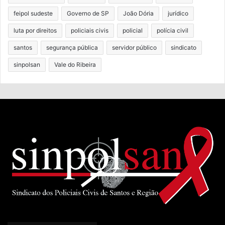
feipol sudeste
Governo de SP
João Dória
jurídico
luta por direitos
policiais civis
policial
polícia civil
santos
segurança pública
servidor público
sindicato
sinpolsan
Vale do Ribeira