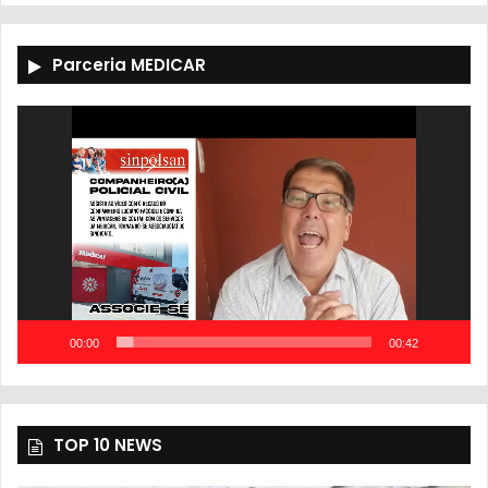
Parceria MEDICAR
Tocador
de
vídeo
00:00
00:42
TOP 10 NEWS