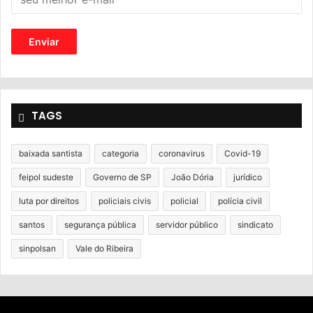
TAGS
baixada santista
categoria
coronavirus
Covid-19
feipol sudeste
Governo de SP
João Dória
jurídico
luta por direitos
policiais civis
policial
polícia civil
santos
segurança pública
servidor público
sindicato
sinpolsan
Vale do Ribeira