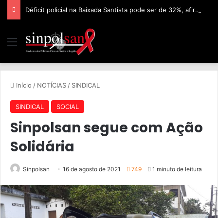
Déficit policial na Baixada Santista pode ser de 32%, afirma Sinpolsan
Início
/
NOTÍCIAS
/
SINDICAL
SINDICAL
SOCIAL
Sinpolsan segue com Ação
Solidária
Sinpolsan
16 de agosto de 2021
749
1 minuto de leitura