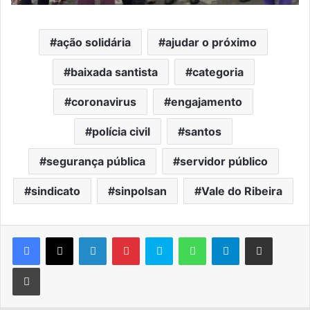
ação solidária
ajudar o próximo
baixada santista
categoria
coronavirus
engajamento
polícia civil
santos
segurança pública
servidor público
sindicato
sinpolsan
Vale do Ribeira