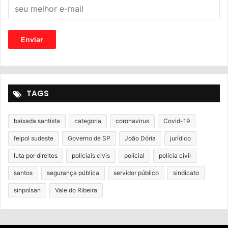
TAGS
baixada santista
categoria
coronavirus
Covid-19
feipol sudeste
Governo de SP
João Dória
jurídico
luta por direitos
policiais civis
policial
polícia civil
santos
segurança pública
servidor público
sindicato
sinpolsan
Vale do Ribeira