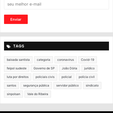
TAGS
baixada santista
categoria
coronavirus
Covid-19
feipol sudeste
Governo de SP
João Dória
jurídico
luta por direitos
policiais civis
policial
polícia civil
santos
segurança pública
servidor público
sindicato
sinpolsan
Vale do Ribeira