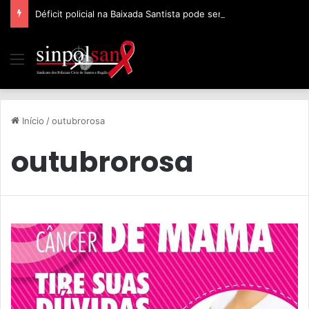
Déficit policial na Baixada Santista pode ser de 32%, afirma Sinpolsan
Início
/
outubrorosa
outubrorosa