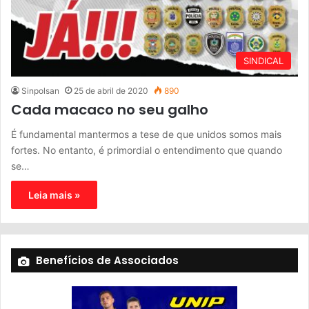
SINDICAL
Sinpolsan
25 de abril de 2020
890
Cada macaco no seu galho
É fundamental mantermos a tese de que unidos somos mais
fortes. No entanto, é primordial o entendimento que quando
se…
Leia mais »
Benefícios de Associados