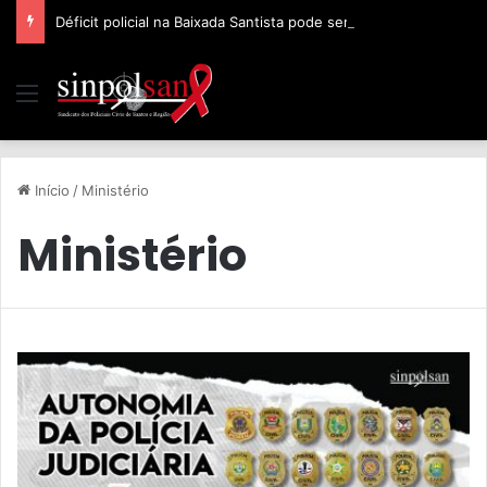
Déficit policial na Baixada Santista pode ser de 32%, afirma Sinpolsan
Início
/
Ministério
Ministério