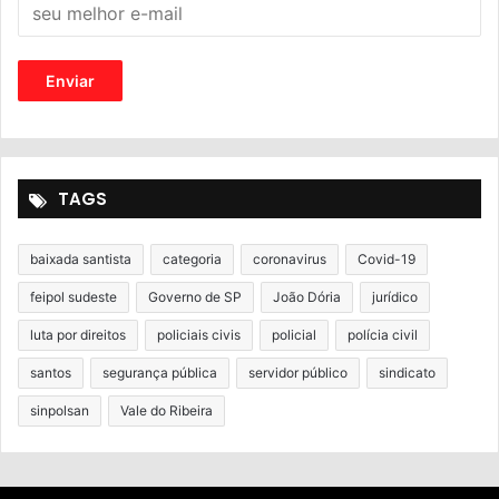
TAGS
baixada santista
categoria
coronavirus
Covid-19
feipol sudeste
Governo de SP
João Dória
jurídico
luta por direitos
policiais civis
policial
polícia civil
santos
segurança pública
servidor público
sindicato
sinpolsan
Vale do Ribeira