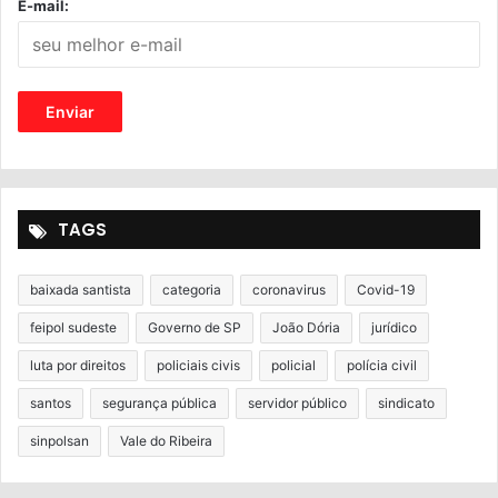
E-mail:
TAGS
baixada santista
categoria
coronavirus
Covid-19
feipol sudeste
Governo de SP
João Dória
jurídico
luta por direitos
policiais civis
policial
polícia civil
santos
segurança pública
servidor público
sindicato
sinpolsan
Vale do Ribeira