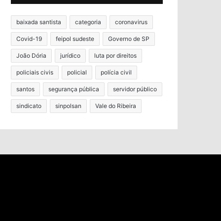
baixada santista
categoria
coronavirus
Covid-19
feipol sudeste
Governo de SP
João Dória
jurídico
luta por direitos
policiais civis
policial
polícia civil
santos
segurança pública
servidor público
sindicato
sinpolsan
Vale do Ribeira