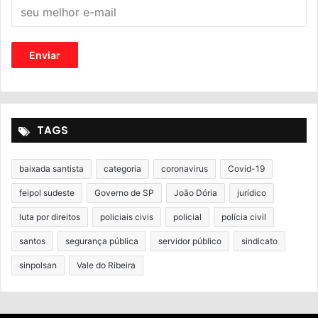
TAGS
baixada santista
categoria
coronavirus
Covid-19
feipol sudeste
Governo de SP
João Dória
jurídico
luta por direitos
policiais civis
policial
polícia civil
santos
segurança pública
servidor público
sindicato
sinpolsan
Vale do Ribeira