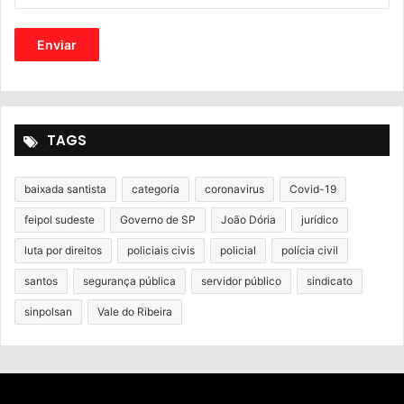
TAGS
baixada santista
categoria
coronavirus
Covid-19
feipol sudeste
Governo de SP
João Dória
jurídico
luta por direitos
policiais civis
policial
polícia civil
santos
segurança pública
servidor público
sindicato
sinpolsan
Vale do Ribeira