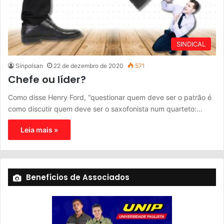
SINDICAL
Sinpolsan
22 de dezembro de 2020
571
Chefe ou líder?
Como disse Henry Ford, “questionar quem deve ser o patrão é
como discutir quem deve ser o saxofonista num quarteto:…
Leia mais »
Benefícios de Associados