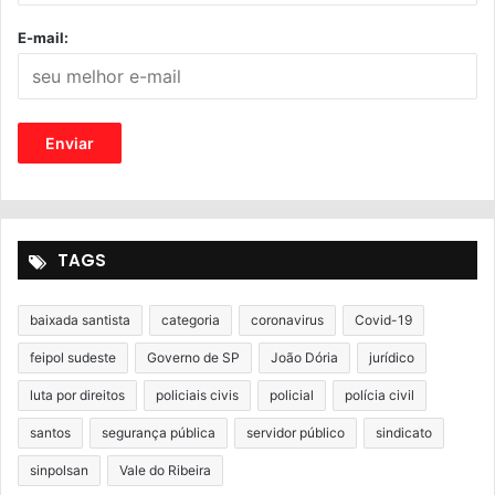
E-mail:
TAGS
baixada santista
categoria
coronavirus
Covid-19
feipol sudeste
Governo de SP
João Dória
jurídico
luta por direitos
policiais civis
policial
polícia civil
santos
segurança pública
servidor público
sindicato
sinpolsan
Vale do Ribeira