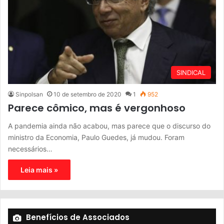
SINDICAL
Sinpolsan
10 de setembro de 2020
1
952
Parece cômico, mas é vergonhoso
A pandemia ainda não acabou, mas parece que o discurso do
ministro da Economia, Paulo Guedes, já mudou. Foram
necessários…
Leia mais »
Benefícios de Associados