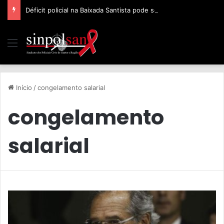
Déficit policial na Baixada Santista pode ser de 32%, afirma Sinpolsan
Início
/
congelamento salarial
congelamento
salarial