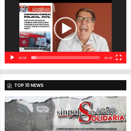
de
vídeo
00:00
00:42
TOP 10 NEWS