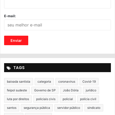
E-mail:
TAGS
baixada santista
categoria
coronavirus
Covid-19
feipol sudeste
Governo de SP
João Dória
jurídico
luta por direitos
policiais civis
policial
polícia civil
santos
segurança pública
servidor público
sindicato