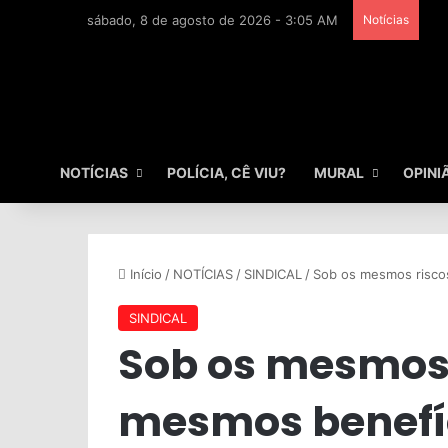
sábado, 8 de agosto de 2026 - 3:05 AM
Notícias
NOTÍCIAS
POLÍCIA, CÊ VIU?
MURAL
OPINI
Início
/
NOTÍCIAS
/
SINDICAL
/
Sob os mesmos risco
SINDICAL
Sob os mesmos 
mesmos benefí