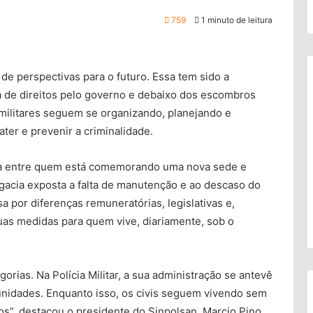
759
1 minuto de leitura
e perspectivas para o futuro. Essa tem sido a
ada de direitos pelo governo e debaixo dos escombros
s militares seguem se organizando, planejando e
er e prevenir a criminalidade.
ia entre quem está comemorando uma nova sede e
gacia exposta a falta de manutenção e ao descaso do
a por diferenças remuneratórias, legislativas e,
uas medidas para quem vive, diariamente, sob o
gorias. Na Polícia Militar, a sua administração se antevê
unidades. Enquanto isso, os civis seguem vivendo sem
os”, destacou o presidente do Sinpolsan, Marcio Pino.