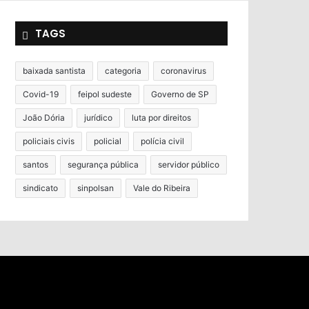
TAGS
baixada santista
categoria
coronavirus
Covid-19
feipol sudeste
Governo de SP
João Dória
jurídico
luta por direitos
policiais civis
policial
polícia civil
santos
segurança pública
servidor público
sindicato
sinpolsan
Vale do Ribeira