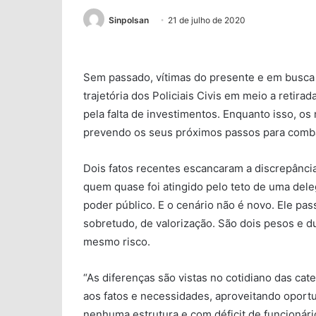
Sinpolsan
21 de julho de 2020
Sem passado, vítimas do presente e em busca d
trajetória dos Policiais Civis em meio a retir
pela falta de investimentos. Enquanto isso, o
prevendo os seus próximos passos para combat
Dois fatos recentes escancaram a discrepânc
quem quase foi atingido pelo teto de uma dele
poder público. E o cenário não é novo. Ele pass
sobretudo, de valorização. São dois pesos e d
mesmo risco.
“As diferenças são vistas no cotidiano das cate
aos fatos e necessidades, aproveitando oport
nenhuma estrutura e com déficit de funcionári