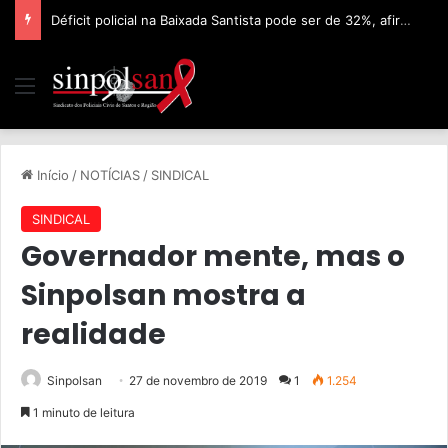
Déficit policial na Baixada Santista pode ser de 32%, afirma Sinpolsan
Início
/
NOTÍCIAS
/
SINDICAL
SINDICAL
Governador mente, mas o
Sinpolsan mostra a
realidade
Sinpolsan
27 de novembro de 2019
1
1.254
1 minuto de leitura