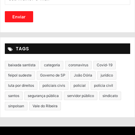
TAGS
baixada santista
categoria
coronavirus
Covid-19
feipol sudeste
Governo de SP
João Dória
jurídico
luta por direitos
policiais civis
policial
polícia civil
santos
segurança pública
servidor público
sindicato
sinpolsan
Vale do Ribeira