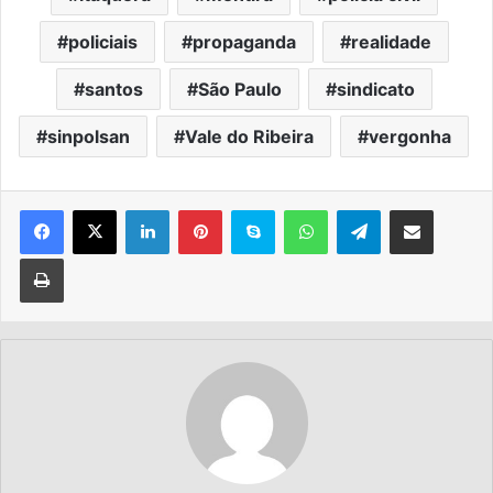
policiais
propaganda
realidade
santos
São Paulo
sindicato
sinpolsan
Vale do Ribeira
vergonha