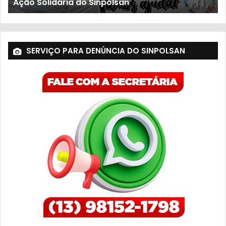
ção Solidária do Sinpolsan
Popu
SERVIÇO PARA DENÚNCIA DO SINPOLSAN