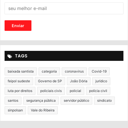
TAGS
baixada santista
categoria
coronavirus
Covid-19
feipol sudeste
Governo de SP
João Dória
jurídico
luta por direitos
policiais civis
policial
polícia civil
santos
segurança pública
servidor público
sindicato
sinpolsan
Vale do Ribeira