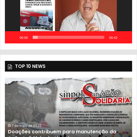
00:00
00:42
TOP 10 NEWS
7 de maio de 2022
oações contribuem para manutenção da
23 de