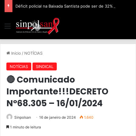
Déficit policial na Baixada Santista pode ser de 32%, afirma Sinpolsan
Início
/
NOTÍCIAS
NOTÍCIAS
SINDICAL
🔴 Comunicado
Importante!!!DECRETO
Nº68.305 – 16/01/2024
Sinpolsan
16 de janeiro de 2024
1.640
1 minuto de leitura