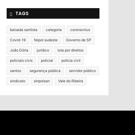
TAGS
baixada santista
categoria
coronavirus
Covid-19
feipol sudeste
Governo de SP
João Dória
jurídico
luta por direitos
policiais civis
policial
polícia civil
santos
segurança pública
servidor público
sindicato
sinpolsan
Vale do Ribeira