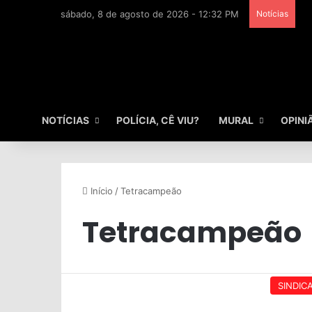
sábado, 8 de agosto de 2026 - 12:32 PM
Notícias
NOTÍCIAS
POLÍCIA, CÊ VIU?
MURAL
OPINI
Início
/
Tetracampeão
Tetracampeão
SINDIC