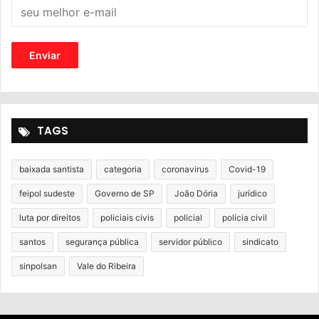
TAGS
baixada santista
categoria
coronavirus
Covid-19
feipol sudeste
Governo de SP
João Dória
jurídico
luta por direitos
policiais civis
policial
polícia civil
santos
segurança pública
servidor público
sindicato
sinpolsan
Vale do Ribeira