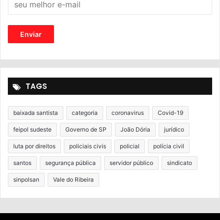
TAGS
baixada santista
categoria
coronavirus
Covid-19
feipol sudeste
Governo de SP
João Dória
jurídico
luta por direitos
policiais civis
policial
polícia civil
santos
segurança pública
servidor público
sindicato
sinpolsan
Vale do Ribeira