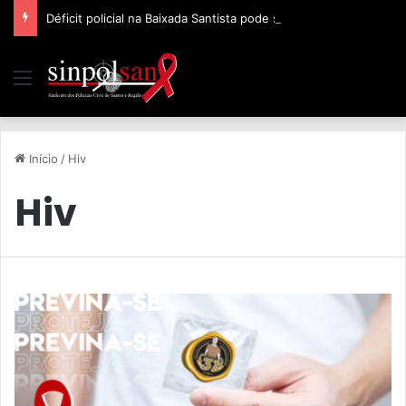
Déficit policial na Baixada Santista pode ser de 32%, afirma Sinpolsan
Início
/
Hiv
Hiv