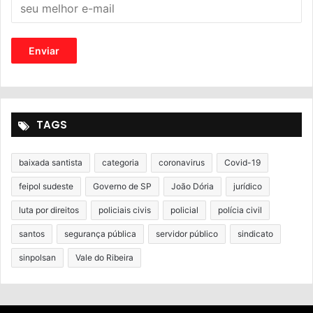
TAGS
baixada santista
categoria
coronavirus
Covid-19
feipol sudeste
Governo de SP
João Dória
jurídico
luta por direitos
policiais civis
policial
polícia civil
santos
segurança pública
servidor público
sindicato
sinpolsan
Vale do Ribeira