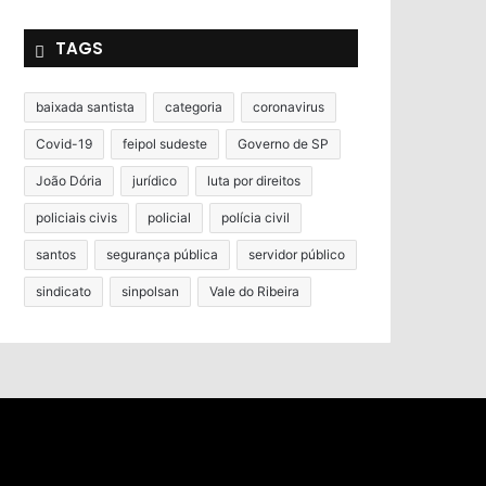
TAGS
baixada santista
categoria
coronavirus
Covid-19
feipol sudeste
Governo de SP
João Dória
jurídico
luta por direitos
policiais civis
policial
polícia civil
santos
segurança pública
servidor público
sindicato
sinpolsan
Vale do Ribeira