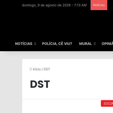
domingo, 9 de agosto de 2026 - 7:13 AM
Notícias
NOTÍCIAS
POLÍCIA, CÊ VIU?
MURAL
OPINI
Início
/
DST
DST
SOCI