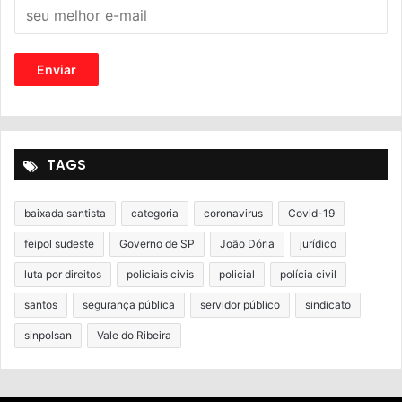
TAGS
baixada santista
categoria
coronavirus
Covid-19
feipol sudeste
Governo de SP
João Dória
jurídico
luta por direitos
policiais civis
policial
polícia civil
santos
segurança pública
servidor público
sindicato
sinpolsan
Vale do Ribeira