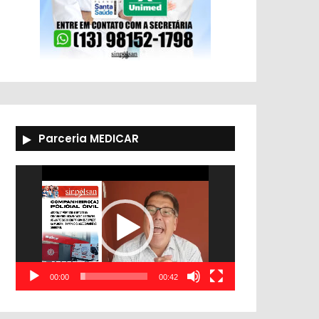
Parceria MEDICAR
Tocador
de
vídeo
00:00
00:42