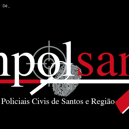
Déficit policial na Baixada Santista pode ser de 32%, afirma Sinpolsan