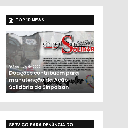
TOP 10 NEWS
7 de maio de 2022
Doações contribuem para
23 de novembro d
manutenção da Ação
População 
Solidária do Sinpolsan
do governo
SERVIÇO PARA DENÚNCIA DO