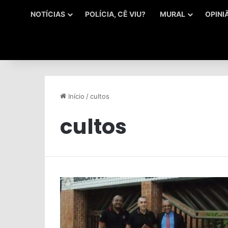
NOTÍCIAS
POLÍCIA, CÊ VIU?
MURAL
OPINI
Início
/
cultos
cultos