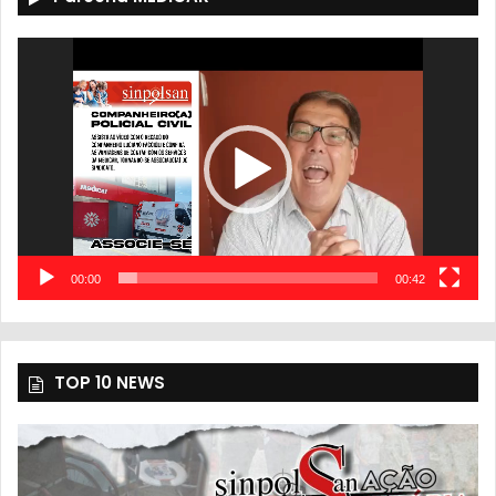
Tocador
de
vídeo
00:00
00:42
TOP 10 NEWS