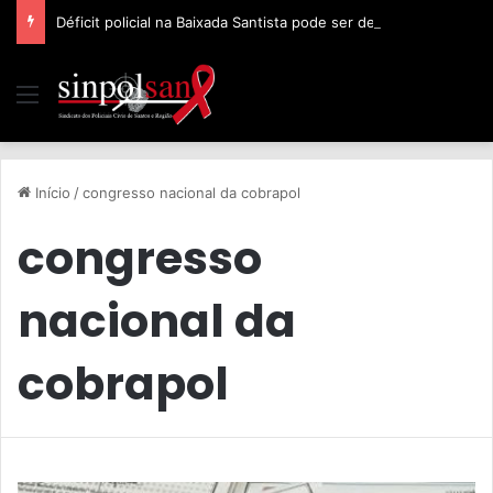
Déficit policial na Baixada Santista pode ser de 32%, afirma Sinpolsan
Início
/
congresso nacional da cobrapol
congresso
nacional da
cobrapol