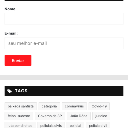
Nome
E-mail:
TAGS
baixada santista
categoria
coronavirus
Covid-19
feipol sudeste
Governo de SP
João Dória
jurídico
luta por direitos
policiais civis
policial
polícia civil