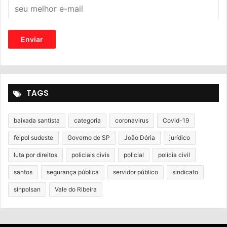
TAGS
baixada santista
categoria
coronavirus
Covid-19
feipol sudeste
Governo de SP
João Dória
jurídico
luta por direitos
policiais civis
policial
polícia civil
santos
segurança pública
servidor público
sindicato
sinpolsan
Vale do Ribeira