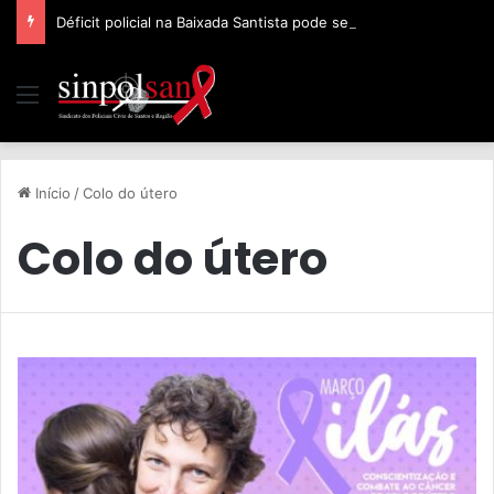
Déficit policial na Baixada Santista pode ser de 32%, afirma Sinpolsan
Início
/
Colo do útero
Colo do útero