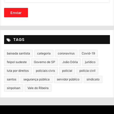
TAGS
baixada santista
categoria
coronavirus
Covid-19
feipol sudeste
Governo de SP
João Dória
jurídico
luta por direitos
policiais civis
policial
polícia civil
santos
segurança pública
servidor público
sindicato
sinpolsan
Vale do Ribeira