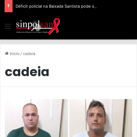
Déficit policial na Baixada Santista pode ser de 32%, afirma Sinpolsan
Início
/
cadeia
cadeia