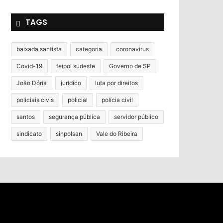
TAGS
baixada santista
categoria
coronavirus
Covid-19
feipol sudeste
Governo de SP
João Dória
jurídico
luta por direitos
policiais civis
policial
polícia civil
santos
segurança pública
servidor público
sindicato
sinpolsan
Vale do Ribeira