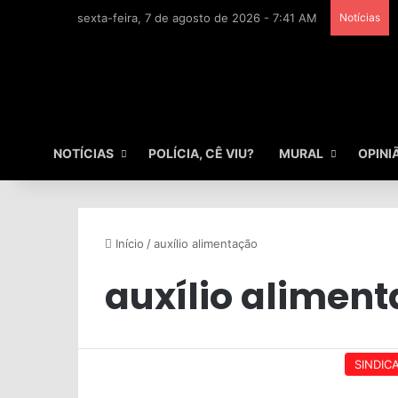
sexta-feira, 7 de agosto de 2026 - 7:41 AM
Notícias
NOTÍCIAS
POLÍCIA, CÊ VIU?
MURAL
OPINI
Início
/
auxílio alimentação
auxílio alimen
SINDIC