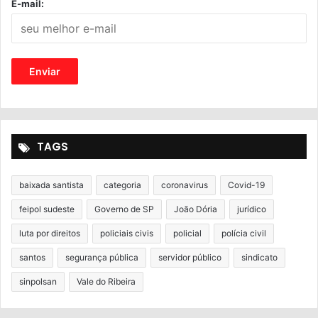
E-mail:
TAGS
baixada santista
categoria
coronavirus
Covid-19
feipol sudeste
Governo de SP
João Dória
jurídico
luta por direitos
policiais civis
policial
polícia civil
santos
segurança pública
servidor público
sindicato
sinpolsan
Vale do Ribeira