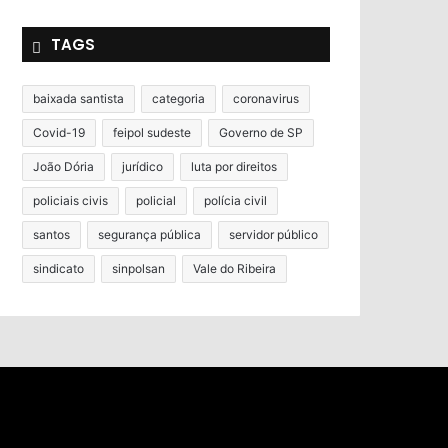
TAGS
baixada santista
categoria
coronavirus
Covid-19
feipol sudeste
Governo de SP
João Dória
jurídico
luta por direitos
policiais civis
policial
polícia civil
santos
segurança pública
servidor público
sindicato
sinpolsan
Vale do Ribeira