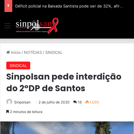
Déficit policial na Baixada Santista pode ser de 32%, afirma Sinpolsan
Início
/
NOTÍCIAS
/
SINDICAL
SINDICAL
Sinpolsan pede interdição
do 2°DP de Santos
Sinpolsan
2 de julho de 2020
16
1.005
2 minutos de leitura