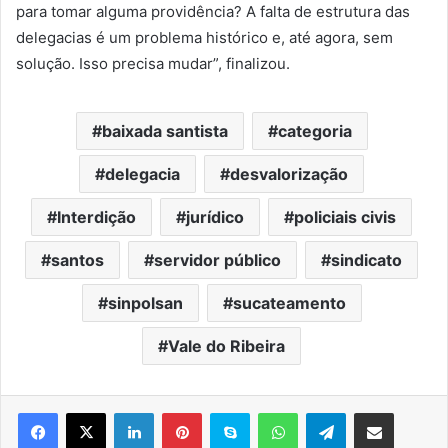
para tomar alguma providência? A falta de estrutura das
delegacias é um problema histórico e, até agora, sem
solução. Isso precisa mudar”, finalizou.
baixada santista
categoria
delegacia
desvalorização
Interdição
jurídico
policiais civis
santos
servidor público
sindicato
sinpolsan
sucateamento
Vale do Ribeira