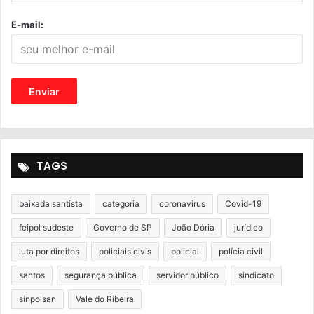
E-mail:
TAGS
baixada santista
categoria
coronavirus
Covid-19
feipol sudeste
Governo de SP
João Dória
jurídico
luta por direitos
policiais civis
policial
polícia civil
santos
segurança pública
servidor público
sindicato
sinpolsan
Vale do Ribeira